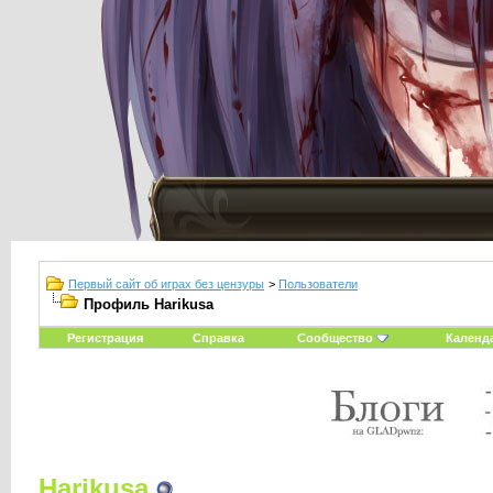
Первый сайт об играх без цензуры
>
Пользователи
Профиль Harikusa
Регистрация
Справка
Сообщество
Календ
Harikusa