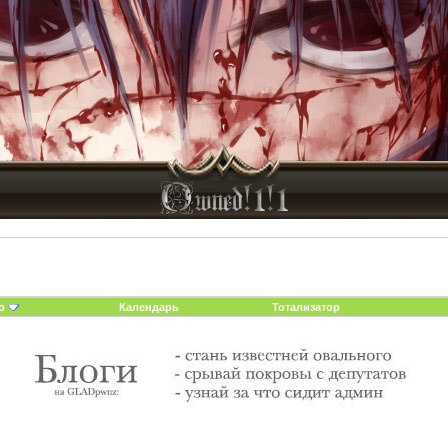
о
Календарь
Тотализатор