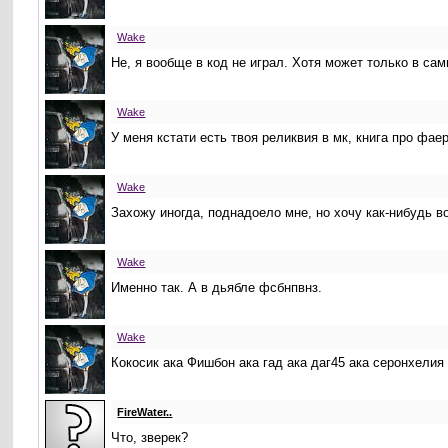
Wake
Не, я вообще в код не играл. Хотя может только в са
Wake
У меня кстати есть твоя реликвия в мк, книга про фае
Wake
Захожу иногда, поднадоело мне, но хочу как-нибудь в
Wake
Именно так. А в дьябле фсбнпвнз.
Wake
Кокосик ака Фишбон ака гад ака даг45 ака серонхелия 
FireWater..
Что, зверек?