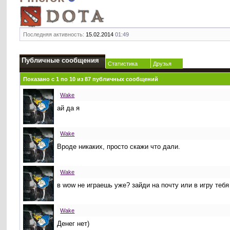
Последняя активность:
15.02.2014
01:49
Публичные сообщения
Статистика
Друзья
Показано с 1 по
10
из
87
публичных сообщений
Wake
ай да я
Wake
Вроде никаких, просто скажи что дали.
Wake
в wow не играешь уже? зайди на почту или в игру те
Wake
Денег нет)