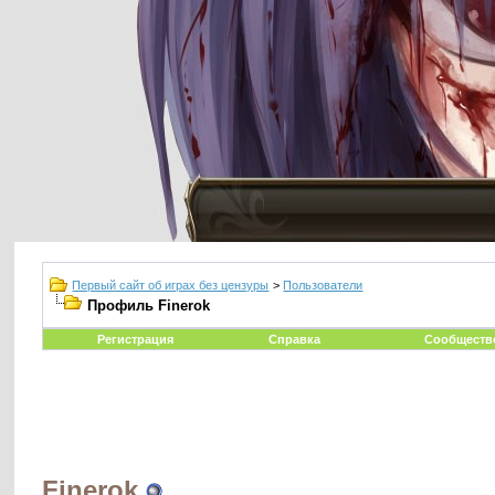
Первый сайт об играх без цензуры
>
Пользователи
Профиль Finerok
Регистрация
Справка
Сообществ
Finerok