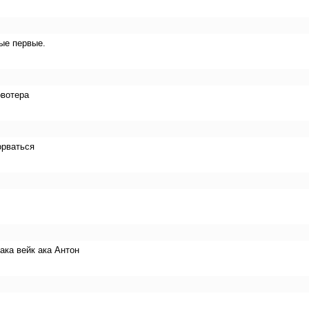
мые первые.
рвотера
орваться
ака вейк ака Антон