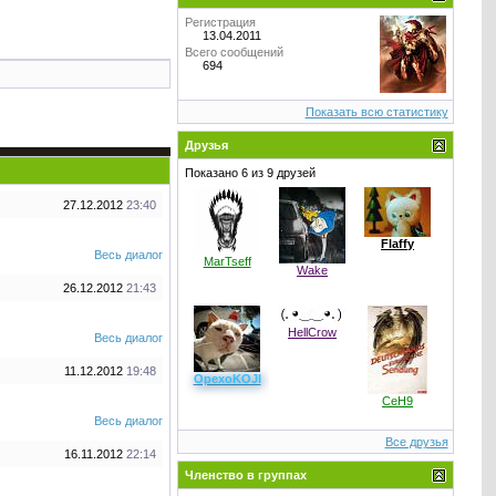
Регистрация
13.04.2011
Всего сообщений
694
Показать всю статистику
Друзья
Показано 6 из 9 друзей
27.12.2012
23:40
Flaffy
Весь диалог
MarTseff
Wake
26.12.2012
21:43
HellCrow
Весь диалог
11.12.2012
19:48
OpexoKOJI
CeH9
Весь диалог
Все друзья
16.11.2012
22:14
Членство в группах