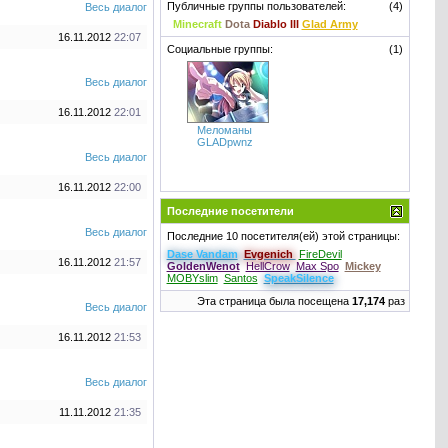
Публичные группы пользователей:
(4)
Весь диалог
Minecraft
Dota
Diablo III
Glad Army
16.11.2012
22:07
Социальные группы:
(1)
Весь диалог
16.11.2012
22:01
Меломаны
GLADpwnz
Весь диалог
16.11.2012
22:00
Последние посетители
Весь диалог
Последние 10 посетителя(ей) этой страницы:
Dase Vandam
Evgenich
FireDevil
16.11.2012
21:57
GoldenWenot
HellCrow
Max Spo
Mickey
MOBYslim
Santos
SpeakSilence
Эта страница была посещена
17,174
раз
Весь диалог
16.11.2012
21:53
Весь диалог
11.11.2012
21:35