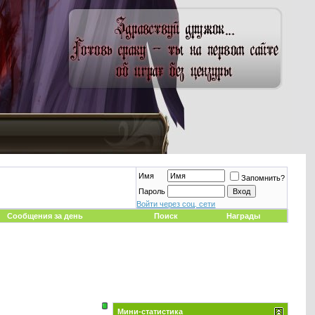
Имя
Запомнить?
Пароль
Войти через соц. сети
Сообщения за день
Поиск
Награды
Мини-статистика