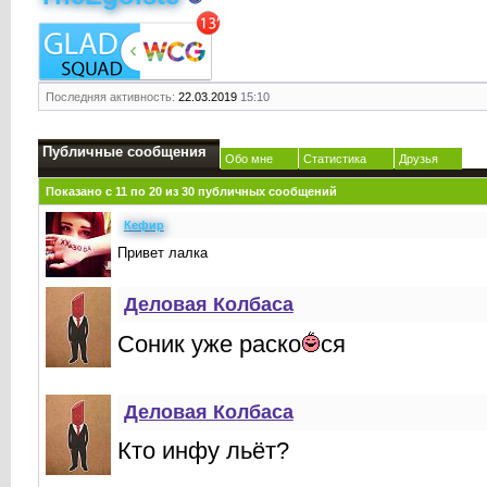
Последняя активность:
22.03.2019
15:10
Публичные сообщения
Обо мне
Статистика
Друзья
Показано с 11 по
20
из
30
публичных сообщений
Кефир
Привет лалка
Деловая Колбаса
Соник уже раско
ся
Деловая Колбаса
Кто инфу льёт?