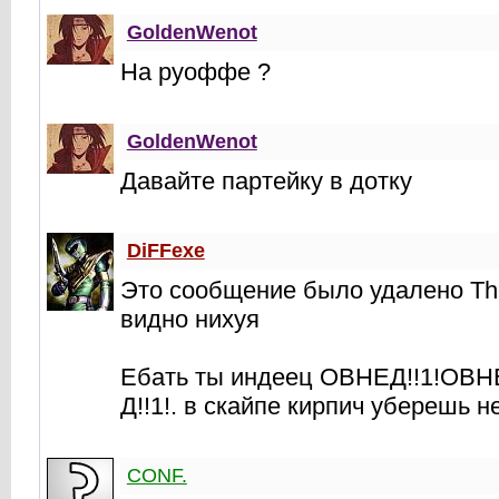
GoldenWenot
На руоффе ?
GoldenWenot
Давайте партейку в дотку
DiFFexe
Это сообщение было удалено The
видно нихуя
Ебать ты индеец ОВНЕД!!1!ОВН
Д!!1!. в скайпе кирпич уберешь не
CONF.