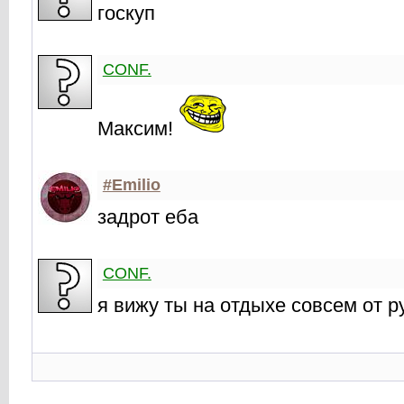
госкуп
CONF.
Максим!
#Emilio
задрот еба
CONF.
я вижу ты на отдыхе совсем от р