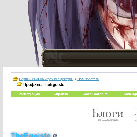
Первый сайт об играх без цензуры
>
Пользователи
Профиль TheEgoiste
Регистрация
Справка
Сообщество
Календ
TheEgoiste