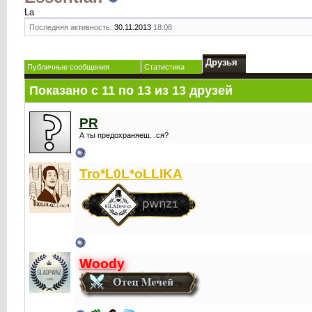
La
Последняя активность:
30.11.2013
18:08
Друзья
Публичные сообщения
Статистика
Показано с 11 по 13 из 13 друзей
PR
А ты предохраняеш. .ся?
Tro*L0L*oLLIKA
Woody