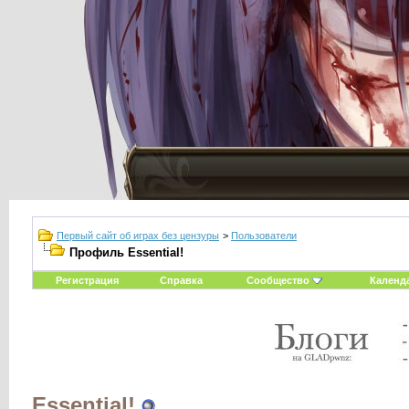
Первый сайт об играх без цензуры
>
Пользователи
Профиль Essential!
Регистрация
Справка
Сообщество
Календ
Essential!