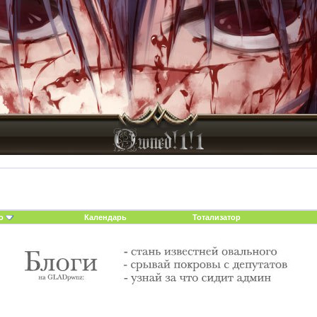
о
Календарь
Тотализатор