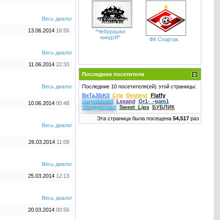
Весь диалог
13.06.2014
16:55
*Чебурашки
ниндзЯ*
ФК Спартак.
Весь диалог
11.06.2014
22:33
Последние посетители
Весь диалог
Последние 10 посетителя(ей) этой страницы:
BeTaJlbK0
Crip
Destiny!
Flaffy
Gwynbleidd
Lexand
Or1-_-gam1
10.06.2014
00:48
Swaggernaut
Sweet_Lips
БУБЛИК
Эта страница была посещена
54,517
раз
Весь диалог
26.03.2014
11:08
Весь диалог
25.03.2014
12:13
Весь диалог
20.03.2014
00:56