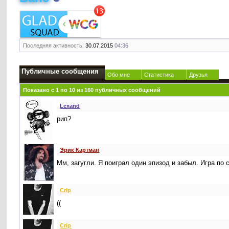
Последняя активность:
30.07.2015
04:36
Публичные сообщения
Обо мне
Статистика
Друзья
Показано с 1 по
10
из
160
публичных сообщений
Lexand
рип?
Эрик Картман
Мм, загугли. Я поиграл один эпизод и забыл. Игра по 
Crip
((
Crip