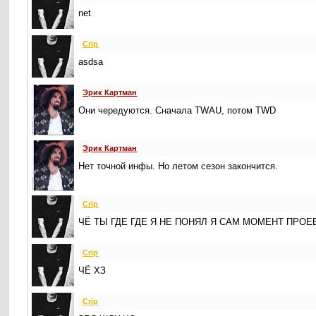
net
Crip
asdsa
Эрик Картман
Они чередуются. Сначала TWAU, потом TWD
Эрик Картман
Нет точной инфы. Но летом сезон закончится.
Crip
ЧЁ ТЫ ГДЕ ГДЕ Я НЕ ПОНЯЛ Я САМ МОМЕНТ ПРО
Crip
ЧЁ ХЗ
Crip