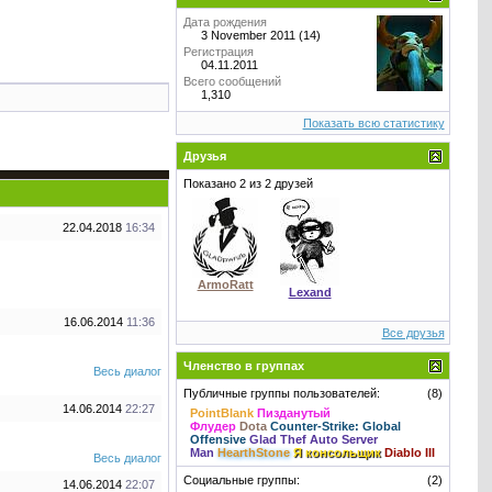
Дата рождения
3 November 2011 (14)
Регистрация
04.11.2011
Всего сообщений
1,310
Показать всю статистику
Друзья
Показано 2 из 2 друзей
22.04.2018
16:34
ArmoRatt
Lexand
16.06.2014
11:36
Все друзья
Членство в группах
Весь диалог
Публичные группы пользователей:
(8)
14.06.2014
22:27
PointBlank
Пизданутый
Флудер
Dota
Counter-Strike: Global
Offensive
Glad Thef Auto Server
Man
HearthStone
Я консольщик
Diablo III
Весь диалог
Социальные группы:
(2)
14.06.2014
22:07