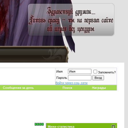
Имя
Запомнить?
Пароль
Войти через соц. сети
Сообщения за день
Поиск
Награды
Мини-статистика