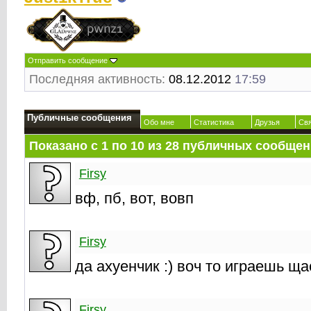
Отправить сообщение
Последняя активность:
08.12.2012
17:59
Публичные сообщения
Обо мне
Статистика
Друзья
Св
Показано с 1 по
10
из
28
публичных сообщен
Firsy
вф, пб, вот, вовп
Firsy
да ахуенчик :) воч то играешь ща
Firsy