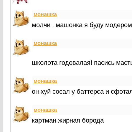
монашка
молчи , машонка я буду модером
монашка
школота годовалая! пасись маст
монашка
он хуй сосал у баттерса и сфота
монашка
картман жирная борода