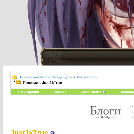
Первый сайт об играх без цензуры
>
Пользователи
Профиль Just1kTrue
Регистрация
Справка
Сообщество
Календ
Just1kTrue