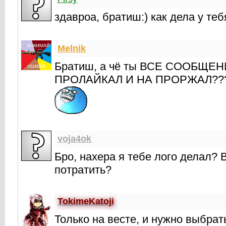
здавроа, братиш:) как дела у теб
Melnik
Братиш, а чё ты ВСЕ СООБЩЕ
ПРОЛАЙКАЛ И НА ПРОРЖАЛ??
voja4ok
Бро, нахера я тебе лого делал? 
потратить?
TokimeKatoji
Только на весте, и нужно выбра