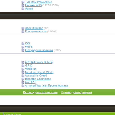
Турниры (WCG\ESL)
Палата №13
(1923/81378)
Архив
Xbox 360\One
(1/5)
Консоленовости
(17/207)
iOS
Win^8
Обсуждение новинок
(1/12)
APB [All Points Bulletin]
GRID
Vindictus
Need for Speed: World
Assassin’s Creed
Bloodline Champions
Aion [Ru]
Armored Warfare: Проект Армата
Все разделы прочитаны
Руководство форума