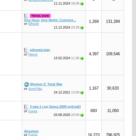
11.11.2024
18:09
Читать всем
One Hour, One Night: Connect...
1,269
131,284
от
Whooly
11.12.2024
23:28
pApped.play
4,397
109,546
от
Nieve!
13.02.2024
11:36
Shogun 2: Total War
1,167
30,633
от
Azeri*Ata
24.12.2021
13:09
3 ежа 1 год [Цена 2500 рублей]
693
11,050
от
Ganta
03.08.2026
23:59
Absolute
16,223
796,925
от
Ganta