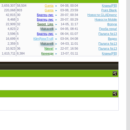
3,659,307
58,504
Ganta
04-08, 00:04
Кланы[PB]
►
220,068
803
Ganta
03-08, 23:59
Point Blank
►
42,815
30
Братец лис
20-07, 00:34
Новости GLADpwnz
►
8,468
3
Братец лис
20-07, 00:29
Новости Mobile
►
22,909
32
Sweet_Lips
14-05, 11:17
Форум
►
4,823
2
Makavelli
04-05, 08:41
Проба пера!
►
3,596
5
Братец лис
06-04, 01:07
Палата №13
►
16,699
4
Klim[NewTroll]
03-04, 04:08
Видео
►
2,359
5
Makavelli
04-03, 11:01
Палата №13
►
10,923
36
Nieve!
22-07, 16:56
Палата №13
►
1,615,711
8,384
Кеннеди
13-07, 01:11
Кланы[PB]
►