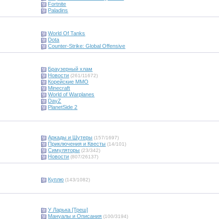
Fortnite
Paladins
World Of Tanks
Dota
Counter-Strike: Global Offensive
Браузерный хлам
Новости
(261/11672)
Корейские ММО
Minecraft
World of Warplanes
DayZ
PlanetSide 2
Аркады и Шутеры
(157/1697)
Приключения и Квесты
(14/101)
Симуляторы
(23/342)
Новости
(807/26137)
Куплю
(143/1082)
У Ларька [Треш]
Мануалы и Описания
(100/3194)