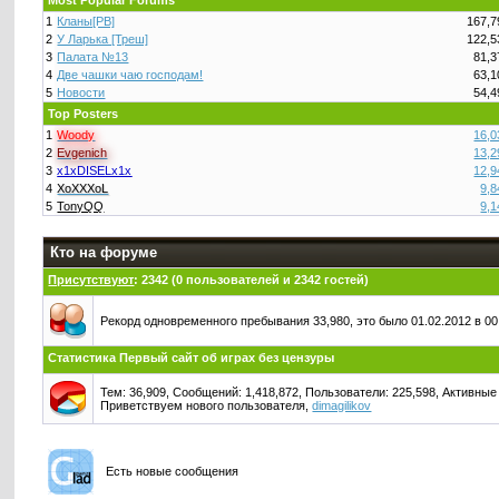
Most Popular Forums
1
Кланы[PB]
167,7
2
У Ларька [Треш]
122,5
3
Палата №13
81,3
4
Две чашки чаю господам!
63,1
5
Новости
54,4
Top Posters
1
Woody
16,0
2
Evgenich
13,2
3
x1xDISELx1x
12,9
4
XoXXXoL
9,8
5
TonyQQ
9,1
Кто на форуме
Присутствуют
: 2342 (0 пользователей и 2342 гостей)
Рекорд одновременного пребывания 33,980, это было 01.02.2012 в 00
Статистика Первый сайт об играх без цензуры
Тем: 36,909, Сообщений: 1,418,872, Пользователи: 225,598,
Активные 
Приветствуем нового пользователя,
dimagilikov
Есть новые сообщения