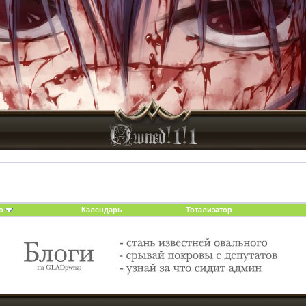
о
Календарь
Тотализатор