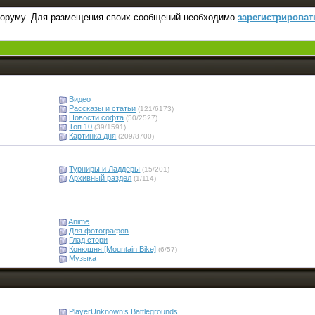
оруму. Для размещения своих сообщений необходимо
зарегистрироват
Видео
Рассказы и статьи
(121/6173)
Новости софта
(50/2527)
Топ 10
(39/1591)
Картинка дня
(209/8700)
Турниры и Ладдеры
(15/201)
Архивный раздел
(1/114)
Anime
Для фотографов
Глад стори
Конюшня [Mountain Bike]
(6/57)
Музыка
PlayerUnknown’s Battlegrounds