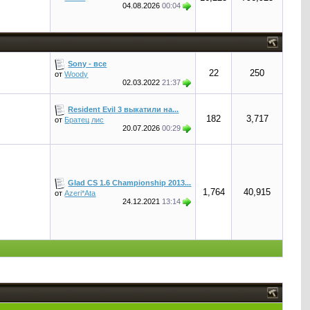
04.08.2026
00:04
Sony - все
22
250
от
Woody
02.03.2022
21:37
Resident Evil 3 выкатили на...
182
3,717
от
Братец лис
20.07.2026
00:29
Glad CS 1.6 Championship 2013...
1,764
40,915
от
Azeri*Ata
24.12.2021
13:14