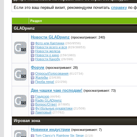
Если это ваш первый визит, рекомендуем почитать
справку
по ф
Раздел
GLADpwnz
Новости GLADpwnz
(просматривают: 240)
Фото или Картинки
(260/9556)
Новости всего и вся
(829/38853)
Новости железа
Новости о кино
(159/1983)
Новости Канобу
(26/398)
Форум
(просматривают: 28)
Опросы\Голосования
(61/2734)
Жалобы
(23/638)
Проба пера!
(22/256)
Две чашки чаю господам!
(просматривают: 73)
Гладозор
(44/94)
Radio GLADpwnz
Вопрос/Ответ
(87/895)
Футбольные кукаретики
(21/509)
Ламповый
(27/762)
Игровая зона
Новинки индустрии
(просматривают: 7)
Tom Clancy's Rainbow Six Siege
(2/19)