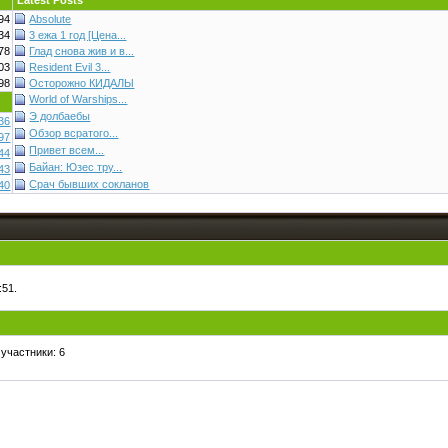
Latest Posts
94
Absolute
34
3 ежа 1 год [Цена...
78
Глад снова жив и в...
03
Resident Evil 3...
98
Осторожно КИДАЛЫ
World of Warships...
Э долбаебы
36
Обзор всратого...
97
Привет всем...
44
Байан: Юзес тру...
43
Срач бывших сокланов
40
:51.
участники: 6