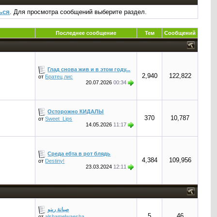
ься
. Для просмотра сообщений выберите раздел.
Последнее сообщение
Тем
Сообщений
Глад снова жив и в этом году...
2,940
122,822
от
Братец лис
20.07.2026
00:34
Осторожно КИДАЛЫ
370
10,787
от
Sweet_Lips
14.05.2026
11:17
Среда ебта в рот блядь
4,384
109,956
от
Destiny!
23.03.2024
12:11
صيانة رينو
5
46
от
alshamelwaesha