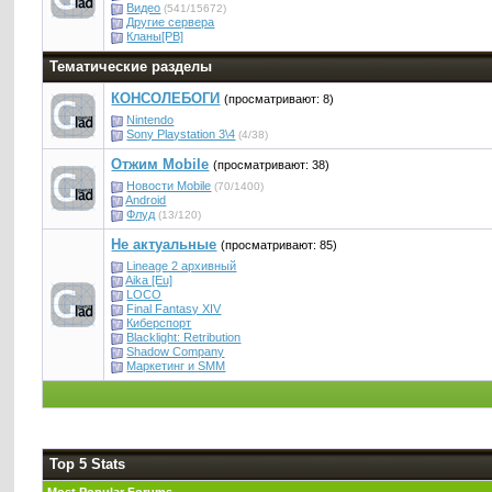
Видео
(541/15672)
Другие сервера
Кланы[PB]
Тематические разделы
КОНСОЛЕБОГИ
(просматривают: 8)
Nintendo
Sony Playstation 3\4
(4/38)
Отжим Mobile
(просматривают: 38)
Новости Mobile
(70/1400)
Android
Флуд
(13/120)
Не актуальные
(просматривают: 85)
Lineage 2 архивный
Aika [Eu]
LOCO
Final Fantasy XIV
Киберспорт
Blacklight: Retribution
Shadow Company
Маркетинг и SMM
Top 5 Stats