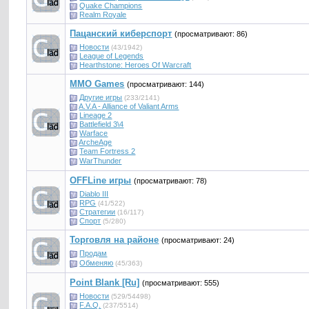
Quake Champions
Realm Royale
Пацанский киберспорт
(просматривают: 86)
Новости
(43/1942)
League of Legends
Hearthstone: Heroes Of Warcraft
MMO Games
(просматривают: 144)
Другие игры
(233/2141)
A.V.A - Alliance of Valiant Arms
Lineage 2
Battlefield 3\4
Warface
ArcheAge
Team Fortress 2
WarThunder
OFFLine игры
(просматривают: 78)
Diablo III
RPG
(41/522)
Стратегии
(16/117)
Спорт
(5/280)
Торговля на районе
(просматривают: 24)
Продам
Обменяю
(45/363)
Point Blank [Ru]
(просматривают: 555)
Новости
(529/54498)
F.A.Q.
(237/5514)