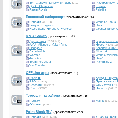
Tom Clancy's Rainbow Six Siege
PlayerUnknown’s
(2/19)
Quake Champions
Fortnite
Realm Royale
Paladins
Пацанский киберспорт
(просматривают: 35)
Новости
World Of Tanks
(43/1942)
League of Legends
Dota
Hearthstone: Heroes Of Warcraft
Counter-Strike: G
MMO Games
(просматривают: 60)
Другие игры
Браузерный хл
(233/2141)
A.V.A - Alliance of Valiant Arms
Новости
(261/11
Lineage 2
Корейские ММО
Battlefield 3\4
Minecraft
Warface
World of Warpla
ArcheAge
DayZ
Team Fortress 2
PlanetSide 2
WarThunder
OFFLine игры
(просматривают: 45)
Diablo III
Аркады и Шуте
RPG
Приключения и 
(41/522)
Стратегии
Симуляторы
(16/117)
(23
Спорт
Новости
(5/280)
(807/26
Торговля на районе
(просматривают: 15)
Продам
Куплю
(143/1082
Обменяю
(45/363)
Point Blank [Ru]
(просматривают: 242)
Новости
У Ларька [Треш]
(529/54498)