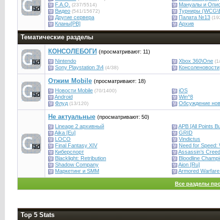
F.A.Q.
Мануалы и Опи
(237/5514)
Видео
Турниры (WCG\
(541/15672)
Другие сервера
Палата №13
(19
Кланы[PB]
Архив
Тематические разделы
КОНСОЛЕБОГИ
(просматривают: 11)
Nintendo
Xbox 360\One
(1
Sony Playstation 3\4
Консоленовости
(4/38)
Отжим Mobile
(просматривают: 18)
Новости Mobile
iOS
(70/1400)
Android
Win^8
Флуд
Обсуждение нов
(13/120)
Не актуальные
(просматривают: 50)
Lineage 2 архивный
APB [All Points Bul
Aika [Eu]
GRID
LOCO
Vindictus
Final Fantasy XIV
Need for Speed: 
Киберспорт
Assassin’s Cree
Blacklight: Retribution
Bloodline Champ
Shadow Company
Aion [Ru]
Маркетинг и SMM
Armored Warfare
Все разделы пр
Top 5 Stats