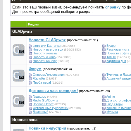
Если это ваш первый визит, рекомендуем почитать
справку
по фо
Для просмотра сообщений выберите раздел.
Раздел
GLADpwnz
Новости GLADpwnz
(просматривают: 91)
Фото или Картинки
Видео
(260/9556)
Новости всего и вся
Рассказы и стат
(829/38853)
Новости железа
Новости софта
(
Новости о кино
Топ 10
(159/1983)
(39/1591)
Новости Канобу
Картинка дня
(26/398)
(20
Форум
(просматривают: 4)
Опросы\Голосования
Турниры и Ладд
(61/2734)
Жалобы
Архивный разде
(23/638)
Проба пера!
(22/256)
Две чашки чаю господам!
(просматривают: 29)
Гладозор
Anime
(44/94)
Radio GLADpwnz
Для фотографо
Вопрос/Ответ
Глад стори
(87/895)
Футбольные кукаретики
Конюшня [Mounta
(21/509)
Ламповый
Музыка
(27/762)
Игровая зона
Новинки индустрии
(просматривают: 2)