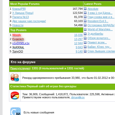
Most Popular Forums
Latest Posts
1
Кланы[PB]
167,794
Absolute
2
У Ларька [Треш]
122,534
3 ежа 1 год [Цена...
3
Палата №13
81,378
Глад снова жив и в...
4
Две чашки чаю господам!
63,103
Resident Evil 3...
5
Новости
54,498
Осторожно КИДАЛЫ
World of Warships...
Top Posters
Э долбаебы
1
Woody
16,036
Обзор всратого...
2
Evgenich
13,297
Привет всем...
3
x1xDISELx1x
12,944
Байан: Юзес тру...
4
XoXXXoL
9,843
Срач бывших сокла
5
TonyQQ
9,140
Кто на форуме
Присутствуют
: 1331 (0 пользователей и 1331 гостей)
Рекорд одновременного пребывания 33,980, это было 01.02.2012 в 00:
Статистика Первый сайт об играх без цензуры
Тем: 36,909, Сообщений: 1,418,872, Пользователи: 225,598,
Активные 
Приветствуем нового пользователя,
dimagilikov
Есть новые сообщения