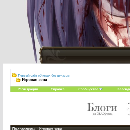
Первый сайт об играх без цензуры
Игровая зона
Регистрация
Справка
Сообщество
Календ
Подразделы
: Игровая зона