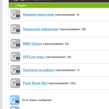
Раздел
Новинки индустрии
(просматривают: 6)
Пацанский киберспорт
(просматривают: 38)
MMO Games
(просматривают: 63)
OFFLine игры
(просматривают: 35)
Торговля на районе
(просматривают: 7)
Point Blank [Ru]
(просматривают: 225)
Есть новые сообщения