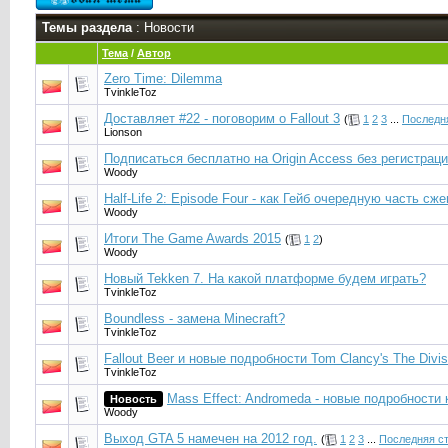
Темы раздела
: Новости
Тема
/
Автор
Zero Time: Dilemma
TvinkleToz
Доставляет #22 - поговорим о Fallout 3
(
1
2
3
...
Последн
Lionson
Подписаться бесплатно на Origin Access без регистраци
Woody
Half-Life 2: Episode Four - как Гейб очередную часть сже
Woody
Итоги The Game Awards 2015
(
1
2
)
Woody
Новый Tekken 7. На какой платформе будем играть?
TvinkleToz
Boundless - замена Minecraft?
TvinkleToz
Fallout Beer и новые подробности Tom Clancy's The Divis
TvinkleToz
Mass Effect: Andromeda - новые подробности 
Новость
Woody
Выход GTA 5 намечен на 2012 год.
(
1
2
3
...
Последняя с