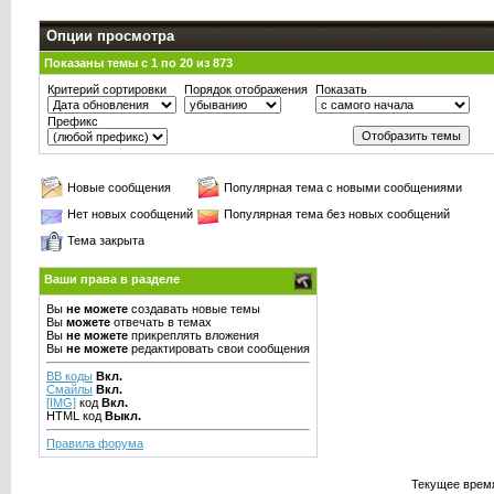
Опции просмотра
Показаны темы с 1 по 20 из 873
Критерий сортировки
Порядок отображения
Показать
Префикс
Новые сообщения
Популярная тема с новыми сообщениями
Нет новых сообщений
Популярная тема без новых сообщений
Тема закрыта
Ваши права в разделе
Вы
не можете
создавать новые темы
Вы
можете
отвечать в темах
Вы
не можете
прикреплять вложения
Вы
не можете
редактировать свои сообщения
BB коды
Вкл.
Смайлы
Вкл.
[IMG]
код
Вкл.
HTML код
Выкл.
Правила форума
Текущее врем