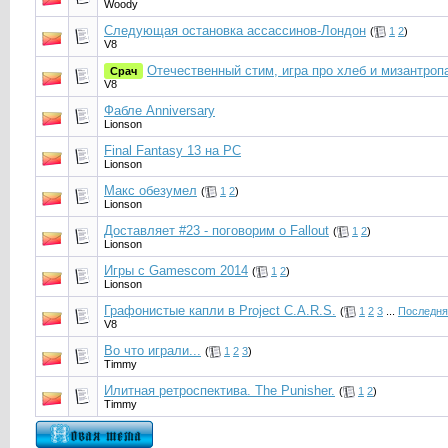
Woody
Следующая остановка ассассинов-Лондон
(
1
2
)
V8
Отечественный стим, игра про хлеб и мизантроп
Срач
V8
Фабле Anniversary
Lionson
Final Fantasy 13 на PC
Lionson
Макс обезумел
(
1
2
)
Lionson
Доставляет #23 - поговорим о Fallout
(
1
2
)
Lionson
Игры с Gamescom 2014
(
1
2
)
Lionson
Графонистые капли в Project C.A.R.S.
(
1
2
3
...
Последня
V8
Во что играли...
(
1
2
3
)
Timmy
Илитная ретроспектива. The Punisher.
(
1
2
)
Timmy