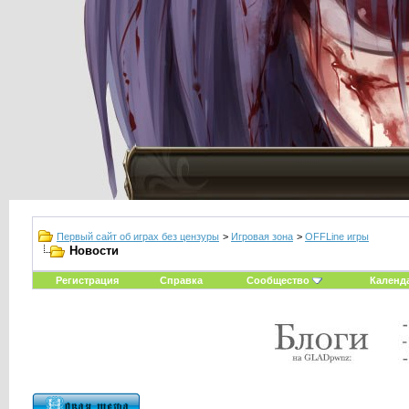
Первый сайт об играх без цензуры
>
Игровая зона
>
OFFLine игры
Новости
Регистрация
Справка
Сообщество
Календ