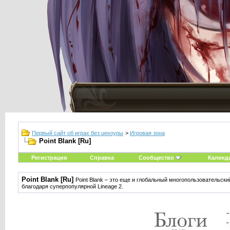
Первый сайт об играх без цензуры
>
Игровая зона
Point Blank [Ru]
Регистрация
Справка
Сообщество
Календ
Point Blank [Ru]
Point Blank – это еще и глобальный многопользовательски
благодаря суперпопулярной Lineage 2.