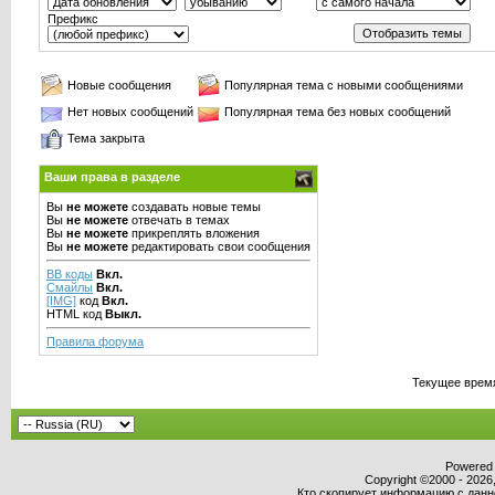
Префикс
Новые сообщения
Популярная тема с новыми сообщениями
Нет новых сообщений
Популярная тема без новых сообщений
Тема закрыта
Ваши права в разделе
Вы
не можете
создавать новые темы
Вы
не можете
отвечать в темах
Вы
не можете
прикреплять вложения
Вы
не можете
редактировать свои сообщения
BB коды
Вкл.
Смайлы
Вкл.
[IMG]
код
Вкл.
HTML код
Выкл.
Правила форума
Текущее врем
Powered b
Copyright ©2000 - 2026,
Кто скопирует информацию с данног