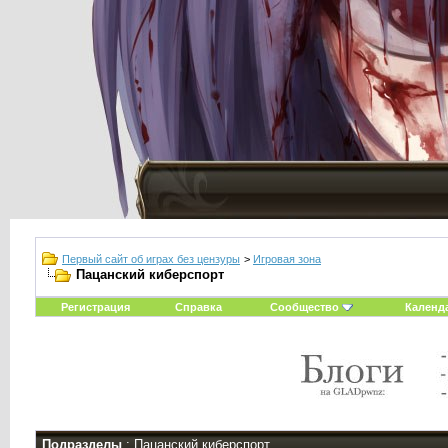
Первый сайт об играх без цензуры
>
Игровая зона
Пацанский киберспорт
Регистрация
Справка
Сообщество
Календ
Подразделы
: Пацанский киберспорт