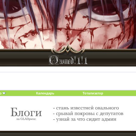
о
Календарь
Тотализатор