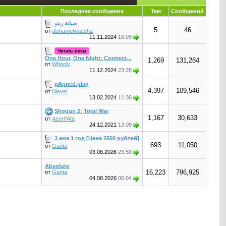
Последнее сообщение
Тем
Сообщений
صيانة رينو
5
46
от
alshamelwaesha
11.11.2024
18:09
Читать всем
One Hour, One Night: Connect...
1,269
131,284
от
Whooly
11.12.2024
23:28
pApped.play
4,397
109,546
от
Nieve!
13.02.2024
11:36
Shogun 2: Total War
1,167
30,633
от
Azeri*Ata
24.12.2021
13:09
3 ежа 1 год [Цена 2500 рублей]
693
11,050
от
Ganta
03.08.2026
23:59
Absolute
16,223
796,925
от
Ganta
04.08.2026
00:04