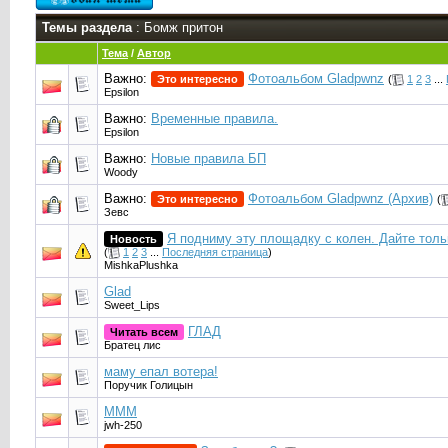
Темы раздела
: Бомж притон
Тема
/
Автор
Важно:
Фотоальбом Gladpwnz
Это интересно
(
1
2
3
...
Epsilon
Важно:
Временные правила.
Epsilon
Важно:
Новые правила БП
Woody
Важно:
Фотоальбом Gladpwnz (Архив)
Это интересно
(
Зевс
Я подниму эту площадку с колен. Дайте тол
Новость
(
1
2
3
...
Последняя страница
)
MishkaPlushka
Glad
Sweet_Lips
ГЛАД
Читать всем
Братец лис
маму епал вотера!
Поручик Голицын
МММ
jwh-250