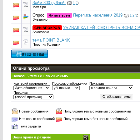
Займ 300 рублей.
(
1
2
)
Max Spo
Опрос:
Перепись населения 2019
Читать всем
(
1
2
3
)
Внезапнo!
УБИВАШКА ГЕЙ, СМОТРЕТЬ ВСЕМ С
СРЫВПОКРОВ
Spicesonic
тема POINT BLANK
Поручик Голицын
Опции просмотра
Показаны темы с 1 по 20 из 8605
Критерий сортировки
Порядок отображения
Показать
Префикс
Новые сообщения
Популярная тема с новыми сообщениями
Нет новых сообщений
Популярная тема без новых сообщений
Тема закрыта
Ваши права в разделе