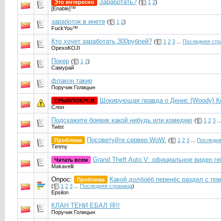
Заработать?
Это интересно
(
1
2
)
[Enable]™
заработок в инете
(
1
2
)
FuckYou™
Кто хочет заработать 300рублей?
(
1
2
3
...
Последняя стр
OpexoKOJI
Покер
(
1
2
)
Caмурaй
флакон такие
Поручик Голицын
Шокирующая правда о Денис [Woody] К
СРЫВПОКРОВ
Слон
Подскажите боевик какой нибудь или комедию
(
1
2
3
..
Twist
Посоветуйте сервер WoW.
Проблема
(
1
2
3
...
Последня
Timmy
Grand Theft Auto V: официальное видео г
Читать всем
Makavelli
Опрос:
Какой долбоёб перенёс раздел c по
Проблема
(
1
2
3
...
Последняя страница
)
Epsilon
КЛАН ТЕНИ ЕБАЛ Я!!!
Поручик Голицын