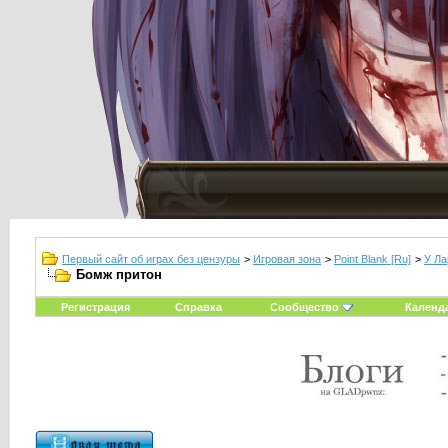
Первый сайт об играх без цензуры
>
Игровая зона
>
Point Blank [Ru]
>
У Ла
Бомж притон
Регистрация
Справка
Сообщество
Календ