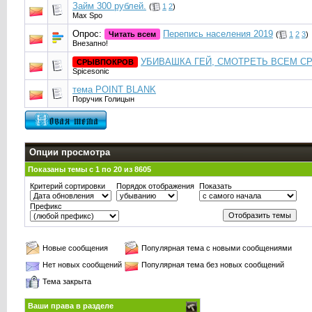
Займ 300 рублей.
(
1
2
)
Max Spo
Опрос:
Перепись населения 2019
Читать всем
(
1
2
3
)
Внезапнo!
УБИВАШКА ГЕЙ, СМОТРЕТЬ ВСЕМ С
СРЫВПОКРОВ
Spicesonic
тема POINT BLANK
Поручик Голицын
Опции просмотра
Показаны темы с 1 по 20 из 8605
Критерий сортировки
Порядок отображения
Показать
Префикс
Новые сообщения
Популярная тема с новыми сообщениями
Нет новых сообщений
Популярная тема без новых сообщений
Тема закрыта
Ваши права в разделе