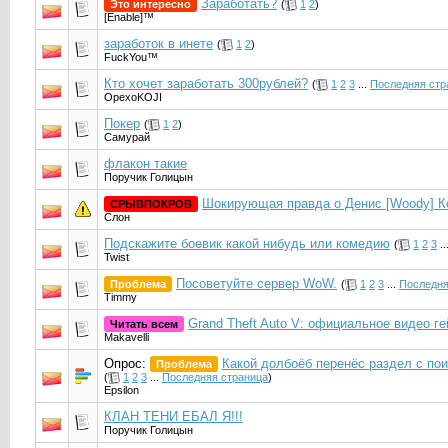
Заработать?
Это интересно
(
1
2
)
[Enable]™
заработок в инете
(
1
2
)
FuckYou™
Кто хочет заработать 300рублей?
(
1
2
3
...
Последняя стр
OpexoKOJI
Покер
(
1
2
)
Caмурaй
флакон такие
Поручик Голицын
Шокирующая правда о Денис [Woody] К
СРЫВПОКРОВ
Слон
Подскажите боевик какой нибудь или комедию
(
1
2
3
..
Twist
Посоветуйте сервер WoW.
Проблема
(
1
2
3
...
Последня
Timmy
Grand Theft Auto V: официальное видео г
Читать всем
Makavelli
Опрос:
Какой долбоёб перенёс раздел c по
Проблема
(
1
2
3
...
Последняя страница
)
Epsilon
КЛАН ТЕНИ ЕБАЛ Я!!!
Поручик Голицын