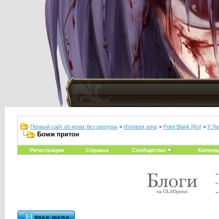
Первый сайт об играх без цензуры
>
Игровая зона
>
Point Blank [Ru]
>
У Ла
Бомж притон
Регистрация
Справка
Сообщество
Календ