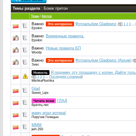
Темы раздела
: Бомж притон
Тема
/
Автор
Важно:
Фотоальбом Gladpwnz
Это интересно
(
1
2
3
...
Epsilon
Важно:
Временные правила.
Epsilon
Важно:
Новые правила БП
Woody
Важно:
Фотоальбом Gladpwnz (Архив)
Это интересно
(
Зевс
Я подниму эту площадку с колен. Дайте тол
Новость
(
1
2
3
...
Последняя страница
)
MishkaPlushka
Glad
Sweet_Lips
ГЛАД
Читать всем
Братец лис
маму епал вотера!
Поручик Голицын
МММ
jwh-250