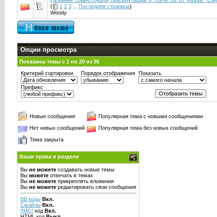
(
1
2
3
...
Последняя страница
)
Woody
Опции просмотра
Показаны темы с 1 по 20 из 36
Критерий сортировки
Порядок отображения
Показать
Префикс
Новые сообщения
Популярная тема с новыми сообщениями
Нет новых сообщений
Популярная тема без новых сообщений
Тема закрыта
Ваши права в разделе
Вы
не можете
создавать новые темы
Вы
можете
отвечать в темах
Вы
не можете
прикреплять вложения
Вы
не можете
редактировать свои сообщения
BB коды
Вкл.
Смайлы
Вкл.
[IMG]
код
Вкл.
HTML код
Выкл.