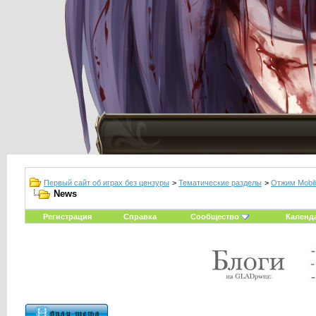
Первый сайт об играх без цензуры
>
Тематические разделы
>
Отжим Mobil
News
Регистрация
Справка
Сообщество
Календ