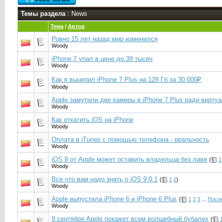
Темы раздела
: News
Тема
/
Автор
Ровно 15 лет назад мир изменился
Woody
iPhone 7 упал в цене до 39 тысяч
Woody
Как я выцепил iPhone 7 Plus на 128 Гб за 30.000₽
Woody
Apple замутили две камеры в iPhone 7 Plus ради вирту
Woody
Как откатить iOS на iPhone
Woody
Оплата в iTunes с помощью телефона - реальность
Woody
iOS 9 от Apple может оставить владельца без лаве
(
1
Woody
Все что вам надо знать о iOS 9.0.1
(
1
2
)
Woody
Apple выпустила iPhone 6 и iPhone 6 Plus
(
1
2
3
...
Посл
Woody
9 сентября Apple покажет всем волшебный бубалех
(