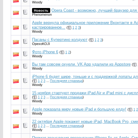
Woody
Opera Coast - возможно, лучший браузер для 
Новость
Phenomenоn
Apple вернула официальное приложение Вконтакте в Ap
кастрированное...
(
1
2
3
)
Woody
Пасаны с Купертино колдуют
(
1
2
3
)
OpexoKOJI
Фото iPhone 6
(
1
2
)
Woody
Вы там совсем охуели. VK App удалили из Appstore
(
Woody
iPhone 6 будет шире, тоньше и с поддержкой лопаты дл
(
1
2
3
...
Последняя страница
)
Woody
15 ноября стартуют продажи iPad Air и iPad mini с дисп
(
1
2
3
...
Последняя страница
)
Woody
Apple показала миру новые iPad и большую елду!
(
1
2
Woody
22 октября Apple покажет новые iPad, MacBook Pro, см
(
1
2
3
...
Последняя страница
)
Woody
Прямая трансляция презентации iPhone 5s от Apple. С