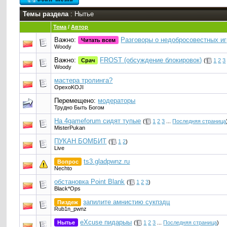
Темы раздела
: Нытье
Тема
/
Автор
Важно:
Разговоры о недобросовестных иг
Читать всем
Woody
Важно:
FROST (обсуждение блокировок)
Срач
(
1
2
3
Woody
мастера тролинга?
OpexoKOJI
Перемещено:
модераторы
Трудно Быть Богом
На 4gameforum сидят тупые
(
1
2
3
...
Последняя страница
MisterPukan
ПУКАН БОМБИТ
(
1
2
)
Live
ts3.gladpwnz.ru
Вопрос
Nechto
обстaновка Point Blank
(
1
2
3
)
Black*Ops
запилите амнистию сукпздц
Пиздеж
Rub1n_pwnz
eXcuse пидарыы
Нытье
(
1
2
3
...
Последняя страница
)