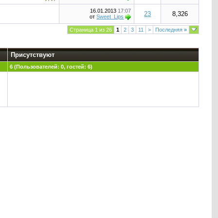
16.01.2013
17:07
23
8,326
от
Sweet_Lips
Страница 1 из 26
1
2
3
11
>
Последняя
»
Присутствуют
6 (Пользователей: 0, гостей: 6)