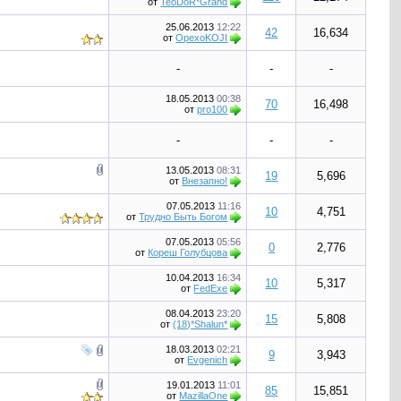
от
TeoDoR*Grand
25.06.2013
12:22
42
16,634
от
OpexoKOJI
-
-
-
18.05.2013
00:38
70
16,498
от
pro100
-
-
-
13.05.2013
08:31
19
5,696
от
Bнезапно!
07.05.2013
11:16
10
4,751
от
Трудно Быть Богом
07.05.2013
05:56
0
2,776
от
Кореш Голубцова
10.04.2013
16:34
10
5,317
от
FedExe
08.04.2013
23:20
15
5,808
от
(18)*Shalun*
18.03.2013
02:21
9
3,943
от
Evgenich
19.01.2013
11:01
85
15,851
от
MazillaOne