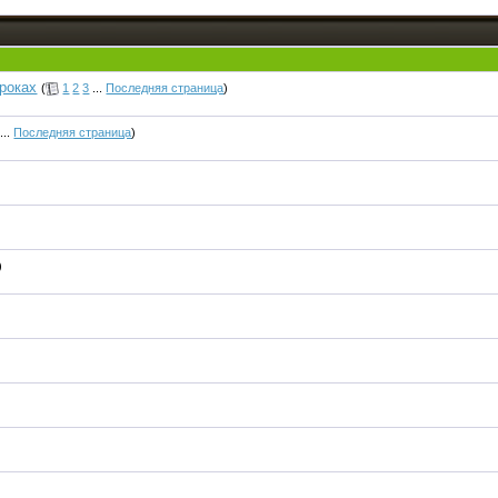
роках
(
1
2
3
...
Последняя страница
)
...
Последняя страница
)
)