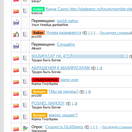
Intrax*
Кидок Санчо http://gladpwnz.ru/forum/member.p
Совет
lvancus
Перемещено:
poshli nahuy
Уася Уюийца далбаёбов
Угнова развивается
Байан
(
1
2
3
...
Последняя страница
pro100
Перемещено:
Слушайте
Alkash
МАДИРАТАР НА 4ГЕЙ)))))))))))))))))))))))))))))))))))))))))00 0
(
Трудно Быть Богом
АБРАЩЕНИЯ К МАДИРАТАРАМ
(
1
2
)
Трудно Быть Богом
game over
СРЫВПОКРОВ
Кореш Голубцова
ГМы рв пидоры?
Вопрос
(
1
2
)
pro100
POSHEL NAHOOY
(
1
2
)
Трудно Быть Богом
макрос решает?
Вопрос
Кореш Голубцова
Опрос:
Сущность GLADpwnz
(
1
2
3
...
Последняя страниц
Spicesonic