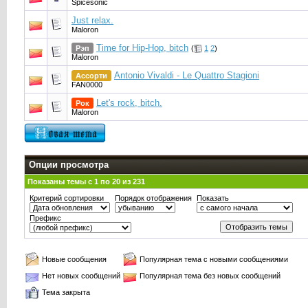
Spicesonic
Just relax.
Maloron
Time for Hip-Hop, bitch
Рэп
(
1
2
)
Maloron
Antonio Vivaldi - Le Quattro Stagioni
Ассорти
FAN0000
Let's rock, bitch.
Рок
Maloron
Опции просмотра
Показаны темы с 1 по 20 из 231
Критерий сортировки
Порядок отображения
Показать
Префикс
Новые сообщения
Популярная тема с новыми сообщениями
Нет новых сообщений
Популярная тема без новых сообщений
Тема закрыта