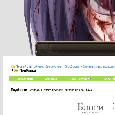
Первый сайт об играх без цензуры
>
GLADpwnz
>
Две чашки чаю господам
Подборки
Регистрация
Справка
Сообщество
Календ
Подборки
Тут пасаны пилят подборки музона на свой вкус