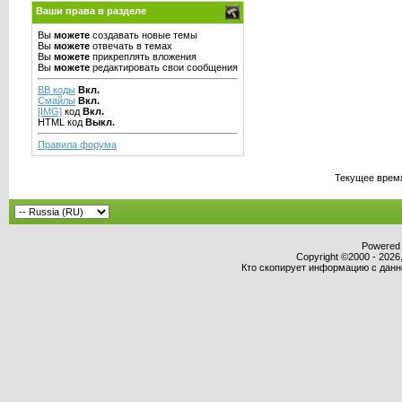
Ваши права в разделе
Вы
можете
создавать новые темы
Вы
можете
отвечать в темах
Вы
можете
прикреплять вложения
Вы
можете
редактировать свои сообщения
BB коды
Вкл.
Смайлы
Вкл.
[IMG]
код
Вкл.
HTML код
Выкл.
Правила форума
Текущее врем
Powered b
Copyright ©2000 - 2026,
Кто скопирует информацию с данног