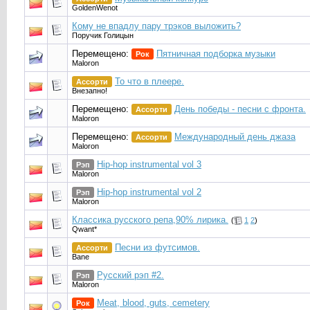
GoldenWenot
Кому не впадлу пару трэков выложить?
Поручик Голицын
Перемещено:
Пятничная подборка музыки
Рок
Maloron
То что в плеере.
Ассорти
Внезапнo!
Перемещено:
День победы - песни с фронта.
Ассорти
Maloron
Перемещено:
Международный день джаза
Ассорти
Maloron
Hip-hop instrumental vol 3
Рэп
Maloron
Hip-hop instrumental vol 2
Рэп
Maloron
Классика русского репа,90% лирика.
(
1
2
)
Qwant*
Песни из футсимов.
Ассорти
Bane
Русский рэп #2.
Рэп
Maloron
Meat, blood, guts, cemetery
Рок