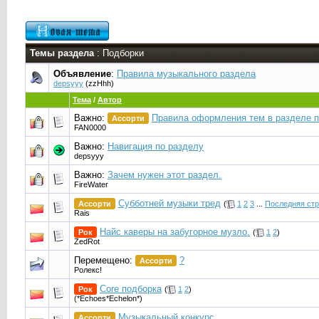
Темы раздела
: Подборки
Объявление
:
Правила музыкального раздела
depsyyy
(zzHhh)
Тема
/
Автор
Важно:
Правила оформления тем в разделе 
Ассорти
FAN0000
Важно:
Навигация по разделу
depsyyy
Важно:
Зачем нужен этот раздел.
FireWater
Субботней музыки тред
Ассорти
(
1
2
3
...
Последняя ст
Rais
Найс каверы на забугорное музло.
Рок
(
1
2
)
ZedRot
Перемещено:
?
Ассорти
Ролекс!
Core подборка
Рок
(
1
2
)
(*Echoes*Echelon*)
Музыкальный конкурс
Ассорти