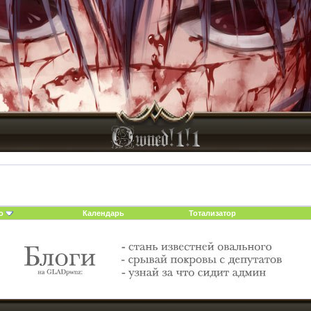
о
Календарь
Тотализатор