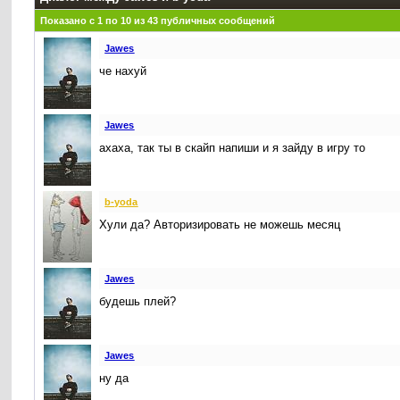
Показано с 1 по
10
из
43
публичных сообщений
Jawes
че нахуй
Jawes
ахаха, так ты в скайп напиши и я зайду в игру то
b-yoda
Хули да? Авторизировать не можешь месяц
Jawes
будешь плей?
Jawes
ну да