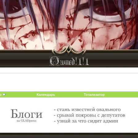
о
Календарь
Тотализатор