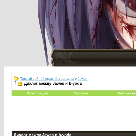
Первый сайт об играх без цензуры
>
Jawes
Диалог между Jawes и b-yoda
Регистрация
Справка
Сообществ
Диалог между Jawes и b-yoda