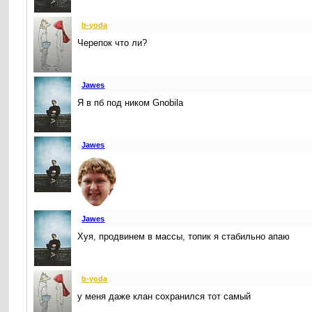
b-yoda
Черепок что ли?
Jawes
Я в пб под ником Gnobila
Jawes
Jawes
Хуя, продвинем в массы, топик я стабильно апаю
b-yoda
у меня даже клан сохранился тот самый