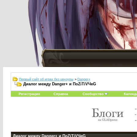
Первый сайт об играх без цензуры
>
Danger+
Диалог между Danger+ и ПоZiTiVЧeG
Регистрация
Справка
Сообщество
Календ
Диалог между Danger+ и ПоZiTiVЧeG