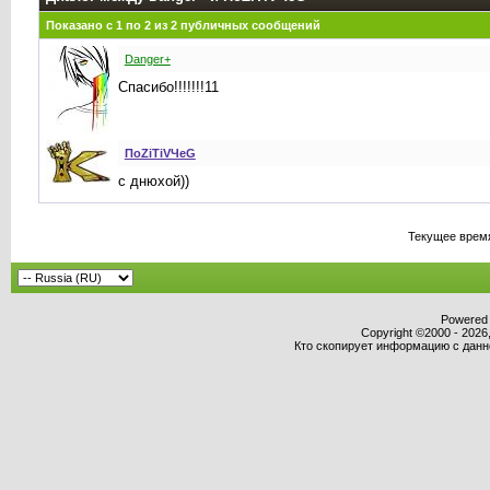
Показано с 1 по
2
из
2
публичных сообщений
Danger+
Спасибо!!!!!!!11
ПоZiTiVЧeG
с днюхой))
Текущее врем
Powered b
Copyright ©2000 - 2026,
Кто скопирует информацию с данног