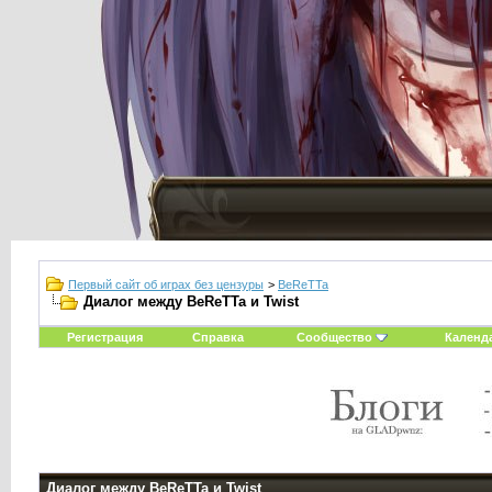
Первый сайт об играх без цензуры
>
BeReTTa
Диалог между BeReTTa и Twist
Регистрация
Справка
Сообщество
Календ
Диалог между BeReTTa и Twist