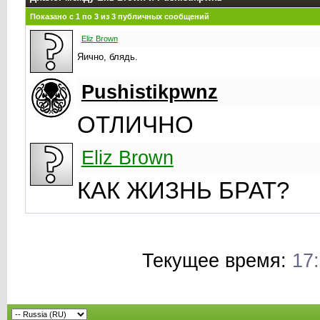
Показано с 1 по
3
из
3
публичных сообщений
Eliz Brown
Яично, блядь.
Pushistikpwnz
ОТЛИЧНО
Eliz Brown
КАК ЖИЗНЬ БРАТ?
Текущее время:
17