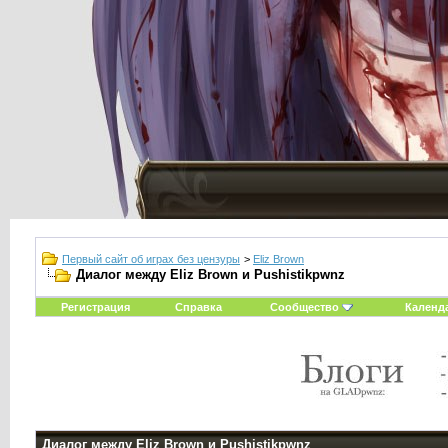
Первый сайт об играх без цензуры
>
Eliz Brown
Диалог между Eliz Brown и Pushistikpwnz
Регистрация
Справка
Сообщество
Календ
Диалог между Eliz Brown и Pushistikpwnz