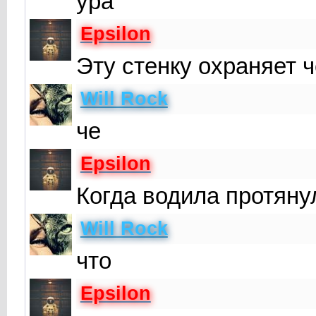
ура
Epsilon
Эту стенку охраняет 
Will Rock
че
Epsilon
Когда водила протяну
Will Rock
что
Epsilon