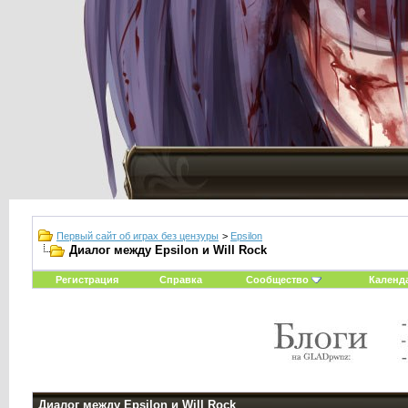
Первый сайт об играх без цензуры
>
Epsilon
Диалог между Epsilon и Will Rock
Регистрация
Справка
Сообщество
Календ
Диалог между Epsilon и Will Rock