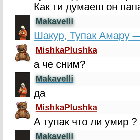
Как ти думаеш он папа
Makavelli
Шакур, Тупак Амару 
MishkaPlushka
а че сним?
Makavelli
да
MishkaPlushka
А тупак что ли умир ?
Makavelli