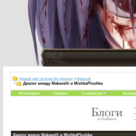
Первый сайт об играх без цензуры
>
Makavelli
Диалог между Makavelli и MishkaPlushka
Регистрация
Справка
Сообщество
Календ
Диалог между Makavelli и MishkaPlushka