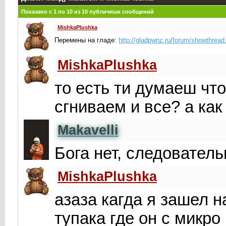
Показано с 1 по
10
из
10
публичных сообщений
MishkaPlushka
Перемены на гладе:
http://gladpwnz.ru/forum/showthrea
MishkaPlushka
то есть ти думаеш чт
сгниваем и все? а как
Makavelli
Бога нет, следователь
MishkaPlushka
азаза кагда я зашел 
тупака где он с микро