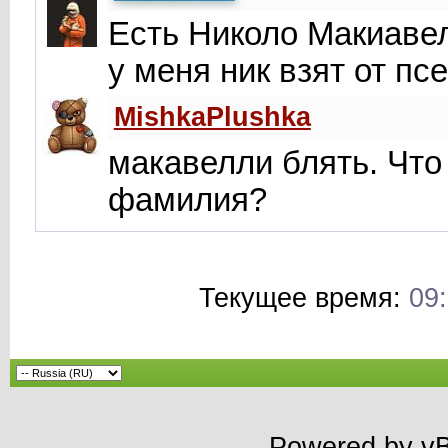
Есть Николо Макиавел
у меня ник взят от пс
MishkaPlushka
макавелли блять. Что 
фамилия?
Текущее время:
09
Powered by vBu