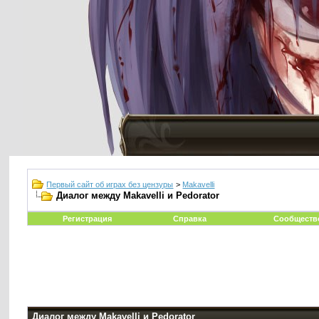
Первый сайт об играх без цензуры
>
Makavelli
Диалог между Makavelli и Реdorator
Регистрация
Справка
Сообществ
Диалог между Makavelli и Реdorator