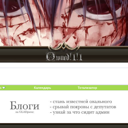
о
Календарь
Тотализатор