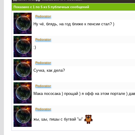
Показано с 1 по
5
из
5
публичных сообщений
Реdorator
Ну чё, блядь, на год ближе к пенсии стал? )
Реdorator
:)
Реdorator
Cучка, как дела?
Реdorator
Мака пососака ) прощай ) я офф на этом портале ) дав
Реdorator
жы, шы, пишы с бугвай "ы"