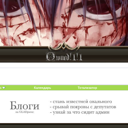
о
Календарь
Тотализатор