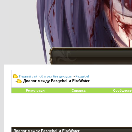
Первый сайт об играх без цензуры
>
Fazgebel
Диалог между Fazgebel и FireWater
Регистрация
Справка
Сообществ
Диалог между Fazgebel и FireWater