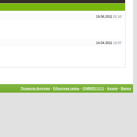
19.06.2011
01:10
14.04.2011
12:47
Правила форума
-
Обратная связь
-
OWBED!!1!!1
-
Архив
-
Вверх