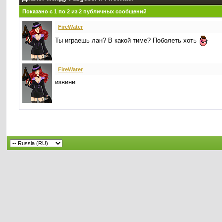
Показано с 1 по
2
из
2
публичных сообщений
FireWater
Ты играешь лан? В какой тиме? Поболеть хоть
FireWater
извини