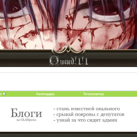
о
Календарь
Тотализатор