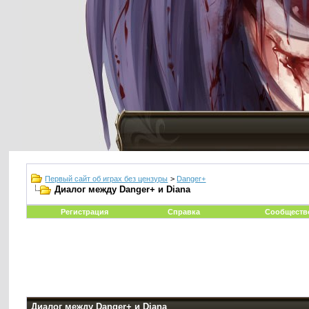
Первый сайт об играх без цензуры
>
Danger+
Диалог между Danger+ и Diana
Регистрация
Справка
Сообществ
Диалог между Danger+ и Diana