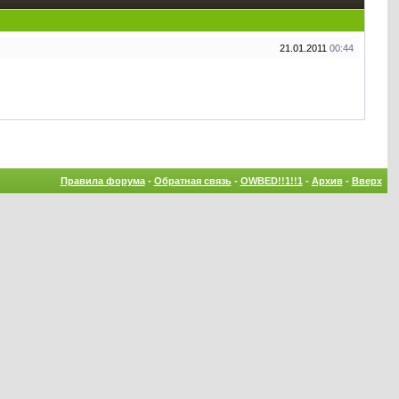
21.01.2011
00:44
Правила форума
-
Обратная связь
-
OWBED!!1!!1
-
Архив
-
Вверх