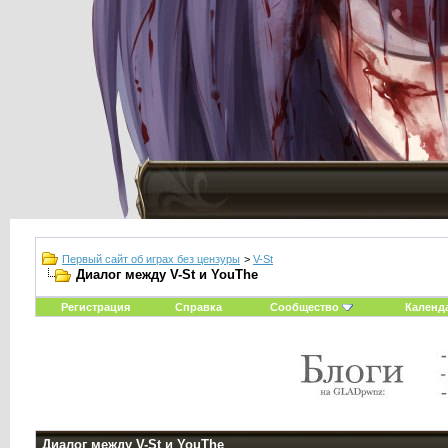
Первый сайт об играх без цензуры
>
V-St
Диалог между V-St и YouThe
Регистрация
Справка
Сообщество
Календ
Диалог между V-St и YouThe