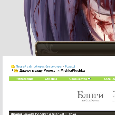
Первый сайт об играх без цензуры
>
Ролекс!
Диалог между Ролекс! и MishkaPlushka
Регистрация
Справка
Сообщество
Календ
Диалог между Ролекс! и MishkaPlushka