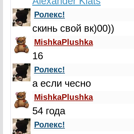
Alexander Klats
Ролекс!
скинь свой вк)00))
MishkaPlushka
16
Ролекс!
а если чесно
MishkaPlushka
54 года
Ролекс!