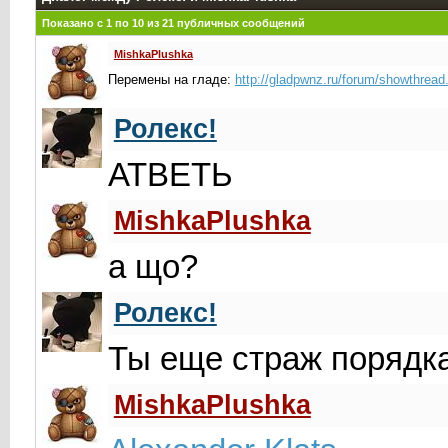
Показано с 1 по
10
из
21
публичных сообщений
MishkaPlushka
Перемены на гладе:
http://gladpwnz.ru/forum/showthrea
Ролекс!
АТВЕТЬ
MishkaPlushka
а що?
Ролекс!
Ты еще страж порядк
MishkaPlushka