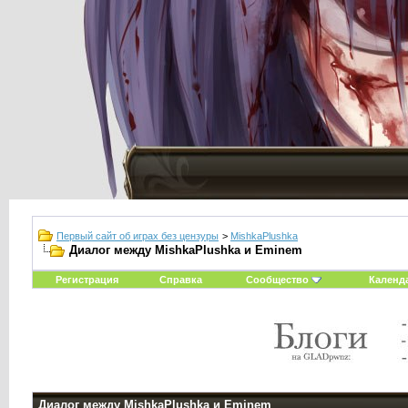
Первый сайт об играх без цензуры
>
MishkaPlushka
Диалог между MishkaPlushka и Eminem
Регистрация
Справка
Сообщество
Календ
Диалог между MishkaPlushka и Eminem