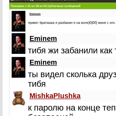
Показано с 21 по
30
из
54
публичных сообщений
Eminem
привет братишка я разбанин я на воле)0)00) меня с кпз
Eminem
тибя жи забанили как
Eminem
ты видел сколька друз
тибя
MishkaPlushka
к паролю на конце теп