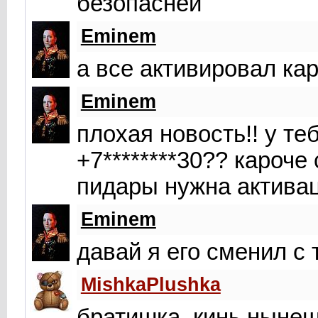
безопасней
Eminem
а все активировал ка
Eminem
плохая новость!! у те
+7********30?? кароче
пидары нужна актива
Eminem
давай я его сменил с
MishkaPlushka
братишка, кинь нынеш