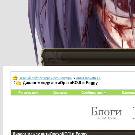
Первый сайт об играх без цензуры
>
антиOрехоKOJI
Диалог между антиOрехоKOJI и Foggy
Регистрация
Справка
Сообщество
Календ
Диалог между антиOрехоKOJI и Foggy