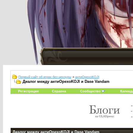
Первый сайт об играх без цензуры
>
антиOрехоKOJI
Диалог между антиOрехоKOJI и Dase Vandam
Регистрация
Справка
Сообщество
Календ
Диалог между антиOрехоKOJI и Dase Vandam