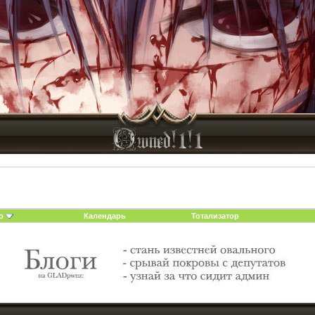
о
Календарь
Тотализатор