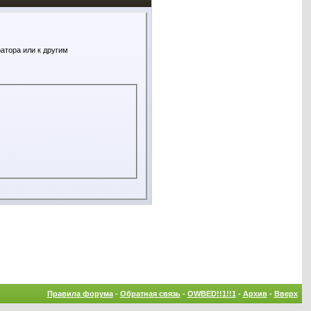
атора или к другим
Правила форума
-
Обратная связь
-
OWBED!!1!!1
-
Архив
-
Вверх