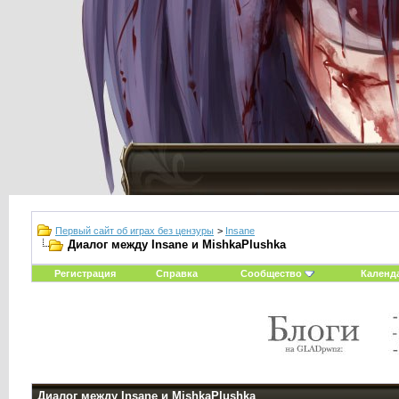
Первый сайт об играх без цензуры
>
Insane
Диалог между Insane и MishkaPlushka
Регистрация
Справка
Сообщество
Календ
Диалог между Insane и MishkaPlushka