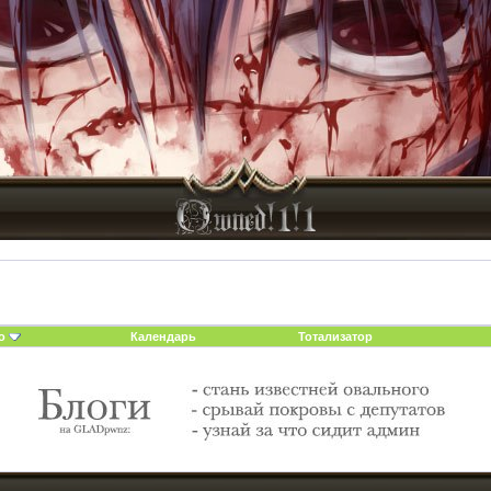
о
Календарь
Тотализатор