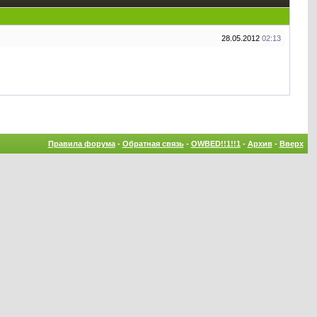
28.05.2012
02:13
Правила форума
-
Обратная связь
-
OWBED!!1!!1
-
Архив
-
Вверх