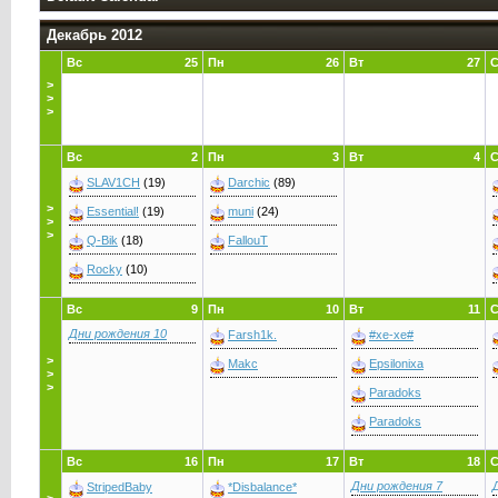
Декабрь 2012
Вс
25
Пн
26
Вт
27
>
>
>
Вс
2
Пн
3
Вт
4
SLAV1CH
(19)
Darchic
(89)
>
Essential!
(19)
muni
(24)
>
>
Q-Bik
(18)
FallouT
Rocky
(10)
Вс
9
Пн
10
Вт
11
Дни рождения 10
Farsh1k.
#xe-xe#
>
Makc
Epsilonixa
>
>
Parаdoks
Paradоks
Вс
16
Пн
17
Вт
18
Дни рождения 7
StripedBaby
*Disbalance*