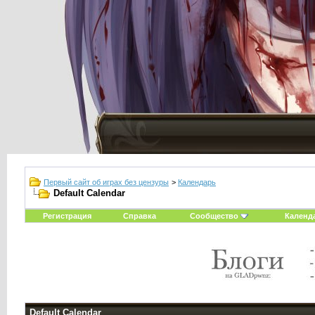
Первый сайт об играх без цензуры
>
Календарь
Default Calendar
Регистрация
Справка
Сообщество
Календ
Default Calendar