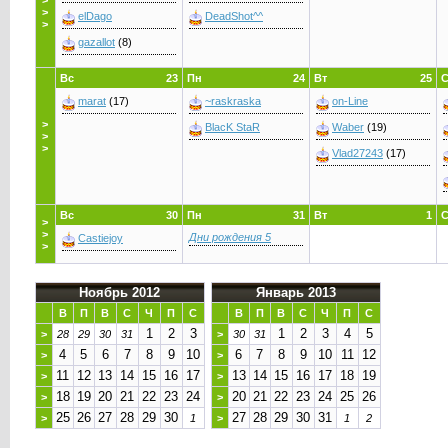
>
>
elDago
DeadShot^^
>
gazallot
(8)
Вс
23
Пн
24
Вт
25
marat
(17)
~raskraska
on-Line
>
BlacK StaR
Waber
(19)
>
>
Vlad27243
(17)
Вс
30
Пн
31
Вт
1
>
>
Дни рождения 5
Castiejoy
>
Ноябрь 2012
Январь 2013
В
П
В
С
Ч
П
С
В
П
В
С
Ч
П
С
1
2
3
1
2
3
4
5
>
28
29
30
31
>
30
31
4
5
6
7
8
9
10
6
7
8
9
10
11
12
>
>
11
12
13
14
15
16
17
13
14
15
16
17
18
19
>
>
18
19
20
21
22
23
24
20
21
22
23
24
25
26
>
>
25
26
27
28
29
30
27
28
29
30
31
>
1
>
1
2